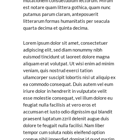
mutationem consuetudium lectorum. Mirum
est notare quam littera gothica, quam nunc
putamus parum claram, anteposuerit
litterarum formas humanitatis per seacula
quarta decima et quinta decima.
Lorem ipsum dolor sit amet, consectetuer
adipiscing elit, sed diam nonummy nibh
euismod tincidunt ut laoreet dolore magna
aliquam erat volutpat. Ut wisi enim ad minim
veniam, quis nostrud exerci tation
ullamcorper suscipit lobortis nisl ut aliquip ex
ea commodo consequat. Duis autem vel eum
iriure dolor in hendrerit in vulputate velit
esse molestie consequat, vel illum dolore eu
feugiat nulla facilisis at vero eros et
accumsan et iusto odio dignissim qui blandit
praesent luptatum zzril delenit augue duis
dolore te feugait nulla facilisi. Nam liber
tempor cum soluta nobis eleifend option
congue nihil imperdiet doming id quod mazim