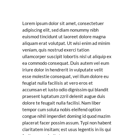
Lorem ipsum dolor sit amet, consectetuer
adipiscing elit, sed diam nonummy nibh
euismod tincidunt ut laoreet dolore magna
aliquam erat volutpat. Ut wisi enim ad minim
veniam, quis nostrud exerci tation
ullamcorper suscipit lobortis nisl ut aliquip ex
ea commodo consequat. Duis autem vel eum
iriure dolor in hendrerit in vulputate velit
esse molestie consequat, vel illum dolore eu
feugiat nulla facilisis at vero eros et
accumsan et iusto odio dignissim qui blandit
praesent luptatum zzril delenit augue duis
dolore te feugait nulla facilisi. Nam liber
tempor cum soluta nobis eleifend option
congue nihil imperdiet doming id quod mazim
placerat facer possim assum. Typi non habent
claritatem insitam; est usus legentis in iis qui