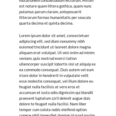
mutationem consuetudium lectorum. Mirum
est notare quam littera gothica, quam nunc
putamus parum claram, anteposuerit
litterarum formas humanitatis per seacula
quarta decima et quinta decima.
Lorem ipsum dolor sit amet, consectetuer
adipiscing elit, sed diam nonummy nibh
euismod tincidunt ut laoreet dolore magna
aliquam erat volutpat. Ut wisi enim ad minim
veniam, quis nostrud exerci tation
ullamcorper suscipit lobortis nisl ut aliquip ex
ea commodo consequat. Duis autem vel eum
iriure dolor in hendrerit in vulputate velit
esse molestie consequat, vel illum dolore eu
feugiat nulla facilisis at vero eros et
accumsan et iusto odio dignissim qui blandit
praesent luptatum zzril delenit augue duis
dolore te feugait nulla facilisi. Nam liber
tempor cum soluta nobis eleifend option
congue nihil imperdiet doming id quod mazim