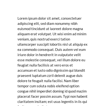
Lorem ipsum dolor sit amet, consectetuer
adipiscing elit, sed diam nonummy nibh
euismod tincidunt ut laoreet dolore magna
aliquam erat volutpat. Ut wisi enim ad minim
veniam, quis nostrud exerci tation
ullamcorper suscipit lobortis nisl ut aliquip ex
ea commodo consequat. Duis autem vel eum
iriure dolor in hendrerit in vulputate velit
esse molestie consequat, vel illum dolore eu
feugiat nulla facilisis at vero eros et
accumsan et iusto odio dignissim qui blandit
praesent luptatum zzril delenit augue duis
dolore te feugait nulla facilisi. Nam liber
tempor cum soluta nobis eleifend option
congue nihil imperdiet doming id quod mazim
placerat facer possim assum. Typi non habent
claritatem insitam; est usus legentis in iis qui