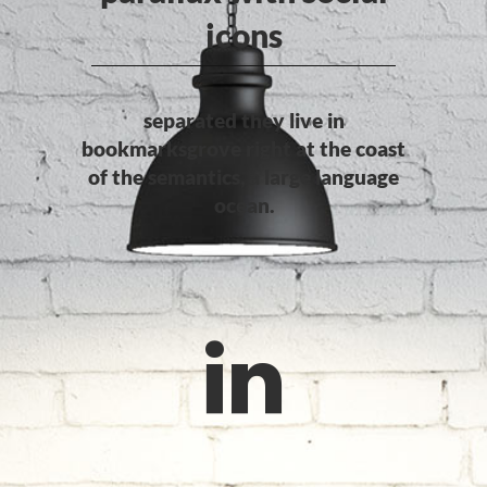
icons
separated they live in
bookmarksgrove right at the coast
of the semantics, a large language
ocean.