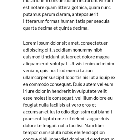
mutationem consuetudium lectorum. Mirum
est notare quam littera gothica, quam nunc
putamus parum claram, anteposuerit
litterarum formas humanitatis per seacula
quarta decima et quinta decima.
Lorem ipsum dolor sit amet, consectetuer
adipiscing elit, sed diam nonummy nibh
euismod tincidunt ut laoreet dolore magna
aliquam erat volutpat. Ut wisi enim ad minim
veniam, quis nostrud exerci tation
ullamcorper suscipit lobortis nisl ut aliquip ex
ea commodo consequat. Duis autem vel eum
iriure dolor in hendrerit in vulputate velit
esse molestie consequat, vel illum dolore eu
feugiat nulla facilisis at vero eros et
accumsan et iusto odio dignissim qui blandit
praesent luptatum zzril delenit augue duis
dolore te feugait nulla facilisi. Nam liber
tempor cum soluta nobis eleifend option
congue nihil imperdiet doming id quod mazim