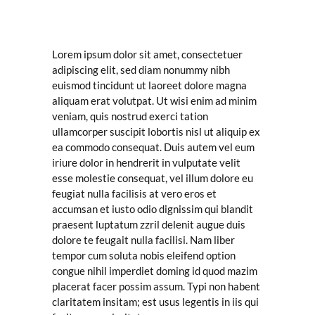
Lorem ipsum dolor sit amet, consectetuer
adipiscing elit, sed diam nonummy nibh
euismod tincidunt ut laoreet dolore magna
aliquam erat volutpat. Ut wisi enim ad minim
veniam, quis nostrud exerci tation
ullamcorper suscipit lobortis nisl ut aliquip ex
ea commodo consequat. Duis autem vel eum
iriure dolor in hendrerit in vulputate velit
esse molestie consequat, vel illum dolore eu
feugiat nulla facilisis at vero eros et
accumsan et iusto odio dignissim qui blandit
praesent luptatum zzril delenit augue duis
dolore te feugait nulla facilisi. Nam liber
tempor cum soluta nobis eleifend option
congue nihil imperdiet doming id quod mazim
placerat facer possim assum. Typi non habent
claritatem insitam; est usus legentis in iis qui